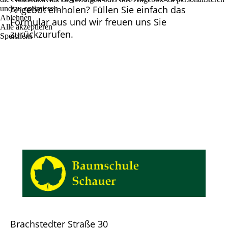
Angebot einholen? Füllen Sie einfach das
und zu optimieren.
Ablehnen
Formular aus und wir freuen uns Sie
Alle akzeptieren
zurückzurufen.
Speichern
Brachstedter Straße 30