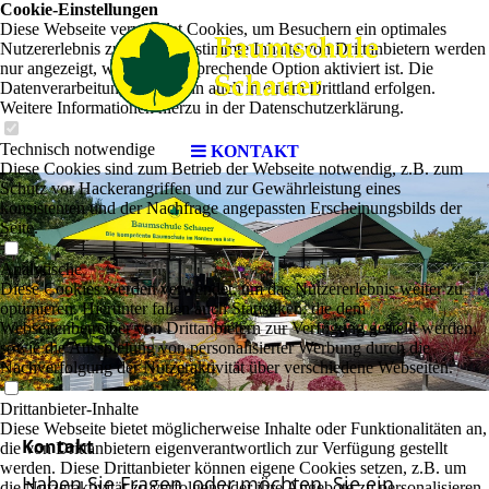
Cookie-Einstellungen
Diese Webseite verwendet Cookies, um Besuchern ein optimales
Nutzererlebnis zu bieten. Bestimmte Inhalte von Drittanbietern werden
nur angezeigt, wenn die entsprechende Option aktiviert ist. Die
Datenverarbeitung kann dann auch in einem Drittland erfolgen.
Weitere Informationen hierzu in der Datenschutzerklärung.
Technisch notwendige
KONTAKT
Diese Cookies sind zum Betrieb der Webseite notwendig, z.B. zum
Schutz vor Hackerangriffen und zur Gewährleistung eines
konsistenten und der Nachfrage angepassten Erscheinungsbilds der
Seite.
Analytische
Diese Cookies werden verwendet, um das Nutzererlebnis weiter zu
optimieren. Hierunter fallen auch Statistiken, die dem
Webseitenbetreiber von Drittanbietern zur Verfügung gestellt werden,
sowie die Ausspielung von personalisierter Werbung durch die
Nachverfolgung der Nutzeraktivität über verschiedene Webseiten.
Drittanbieter-Inhalte
Diese Webseite bietet möglicherweise Inhalte oder Funktionalitäten an,
Kontakt
die von Drittanbietern eigenverantwortlich zur Verfügung gestellt
werden. Diese Drittanbieter können eigene Cookies setzen, z.B. um
Haben Sie Fragen, oder möchten Sie ein
die Nutzeraktivität zu verfolgen oder ihre Angebote zu personalisieren