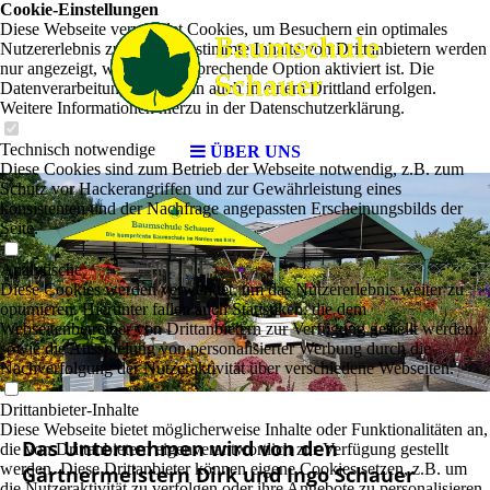
Cookie-Einstellungen
Diese Webseite verwendet Cookies, um Besuchern ein optimales
Nutzererlebnis zu bieten. Bestimmte Inhalte von Drittanbietern werden
nur angezeigt, wenn die entsprechende Option aktiviert ist. Die
Datenverarbeitung kann dann auch in einem Drittland erfolgen.
Weitere Informationen hierzu in der Datenschutzerklärung.
Technisch notwendige
ÜBER UNS
Diese Cookies sind zum Betrieb der Webseite notwendig, z.B. zum
Schutz vor Hackerangriffen und zur Gewährleistung eines
konsistenten und der Nachfrage angepassten Erscheinungsbilds der
Seite.
Analytische
Diese Cookies werden verwendet, um das Nutzererlebnis weiter zu
optimieren. Hierunter fallen auch Statistiken, die dem
Webseitenbetreiber von Drittanbietern zur Verfügung gestellt werden,
sowie die Ausspielung von personalisierter Werbung durch die
Nachverfolgung der Nutzeraktivität über verschiedene Webseiten.
Drittanbieter-Inhalte
Diese Webseite bietet möglicherweise Inhalte oder Funktionalitäten an,
Das Unternehmen wird von den
die von Drittanbietern eigenverantwortlich zur Verfügung gestellt
werden. Diese Drittanbieter können eigene Cookies setzen, z.B. um
Gärtnermeistern Dirk und Ingo Schauer
die Nutzeraktivität zu verfolgen oder ihre Angebote zu personalisieren